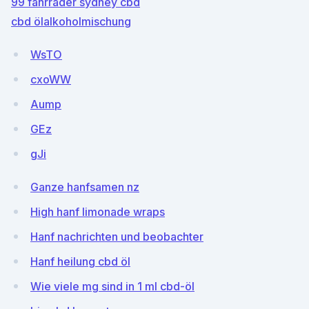
99 fahrräder sydney cbd
cbd ölalkoholmischung
WsTO
cxoWW
Aump
GEz
gJi
Ganze hanfsamen nz
High hanf limonade wraps
Hanf nachrichten und beobachter
Hanf heilung cbd öl
Wie viele mg sind in 1 ml cbd-öl