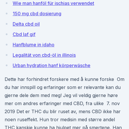
Wie man hanföl für ischias verwendet
150 mg cbd dosierung
Delta cbd oil
Cbd laf gif
Hanfblume in idaho
Legalität von cbd-öl in illinois
Urban hydration hanf körperwäsche
Dette har forhindret forskere med å kunne forske Om
du har innspill og erfaringer som er relevante kan du
gjerne dele dem med meg! Jeg vil veldig gjerne høre
mer om andres erfaringer med CBD, fra ulike 7. nov
2019 Det er THC du blir ruset av, mens CBD ikke har
noen ruseffekt. Hun tror medisin med større andel
THC kanskje kunne ha hjulpet mer på smertene, Han