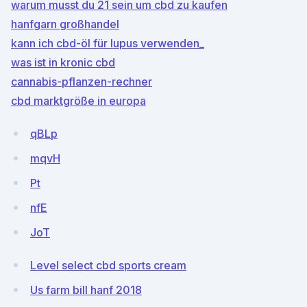
warum musst du 21 sein um cbd zu kaufen
hanfgarn großhandel
kann ich cbd-öl für lupus verwenden_
was ist in kronic cbd
cannabis-pflanzen-rechner
cbd marktgröße in europa
qBLp
mqvH
Pt
nfE
JoT
Level select cbd sports cream
Us farm bill hanf 2018