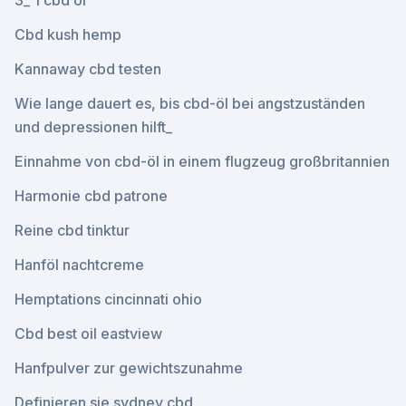
3_ 1 cbd öl
Cbd kush hemp
Kannaway cbd testen
Wie lange dauert es, bis cbd-öl bei angstzuständen
und depressionen hilft_
Einnahme von cbd-öl in einem flugzeug großbritannien
Harmonie cbd patrone
Reine cbd tinktur
Hanföl nachtcreme
Hemptations cincinnati ohio
Cbd best oil eastview
Hanfpulver zur gewichtszunahme
Definieren sie sydney cbd