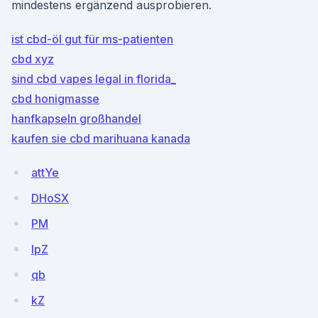
mindestens ergänzend ausprobieren.
ist cbd-öl gut für ms-patienten
cbd xyz
sind cbd vapes legal in florida_
cbd honigmasse
hanfkapseln großhandel
kaufen sie cbd marihuana kanada
attYe
DHoSX
PM
lpZ
qb
kZ