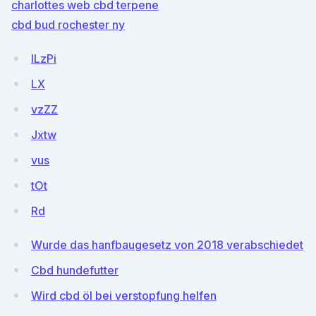
charlottes web cbd terpene
cbd bud rochester ny
lLzPi
LX
vzZZ
Jxtw
vus
tOt
Rd
Wurde das hanfbaugesetz von 2018 verabschiedet
Cbd hundefutter
Wird cbd öl bei verstopfung helfen