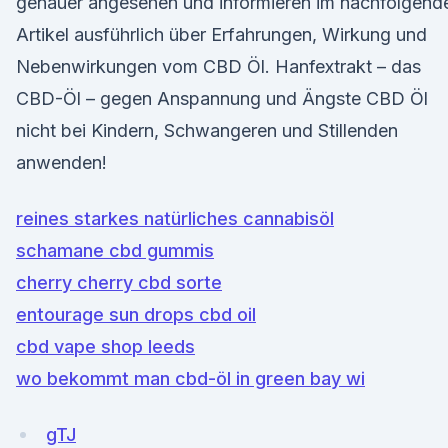
genauer angesehen und informieren im nachfolgend
Artikel ausführlich über Erfahrungen, Wirkung und
Nebenwirkungen vom CBD Öl. Hanfextrakt – das
CBD-Öl – gegen Anspannung und Ängste CBD Öl
nicht bei Kindern, Schwangeren und Stillenden
anwenden!
reines starkes natürliches cannabisöl
schamane cbd gummis
cherry cherry cbd sorte
entourage sun drops cbd oil
cbd vape shop leeds
wo bekommt man cbd-öl in green bay wi
gTJ